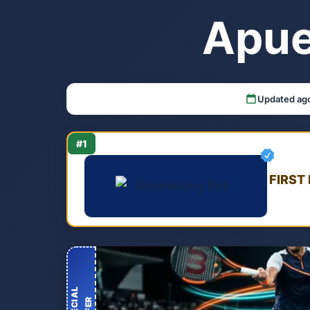
Apue
Updated ag
#1
FIRST
S
P
E
C
I
A
L
O
F
F
E