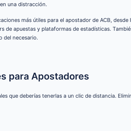
 en una distracción.
icaciones más útiles para el apostador de ACB, desde 
s de apuestas y plataformas de estadísticas. Tambié
o del necesario.
es para Apostadores
s que deberías tenerlas a un clic de distancia. Elimi