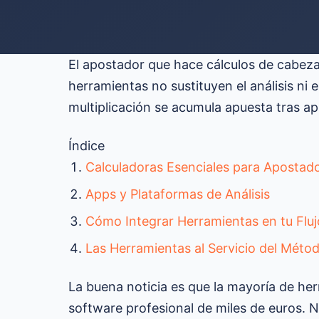
El apostador que hace cálculos de cabeza 
herramientas no sustituyen el análisis ni 
multiplicación se acumula apuesta tras ap
Índice
Calculadoras Esenciales para Apostad
Apps y Plataformas de Análisis
Cómo Integrar Herramientas en tu Fluj
Las Herramientas al Servicio del Méto
La buena noticia es que la mayoría de he
software profesional de miles de euros. N