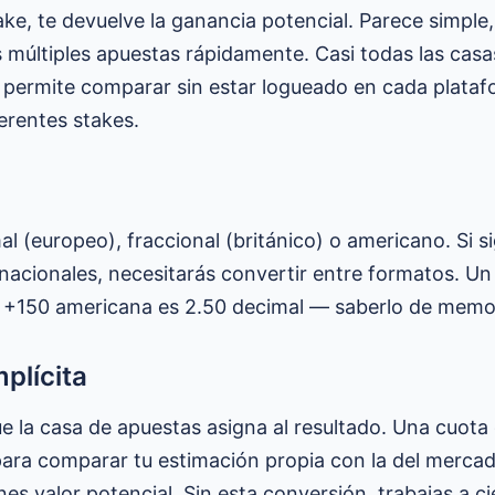
take, te devuelve la ganancia potencial. Parece simple
 múltiples apuestas rápidamente. Casi todas las casa
e permite comparar sin estar logueado en cada plataf
erentes stakes.
l (europeo), fraccional (británico) o americano. Si s
acionales, necesitarás convertir entre formatos. Un
 +150 americana es 2.50 decimal — saberlo de memoria
plícita
e la casa de apuestas asigna al resultado. Una cuota 
ara comparar tu estimación propia con la del mercad
nes valor potencial. Sin esta conversión, trabajas a ci