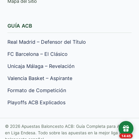
Mapa del Sitio
GUÍA ACB
Real Madrid – Defensor del Título
FC Barcelona – El Clásico
Unicaja Málaga – Revelación
Valencia Basket – Aspirante
Formato de Competición
Playoffs ACB Explicados
© 2026 Apuestas Baloncesto ACB: Guía Completa para Apostar
en Liga Endesa. Todo sobre las apuestas en la mejor liga de
14:44