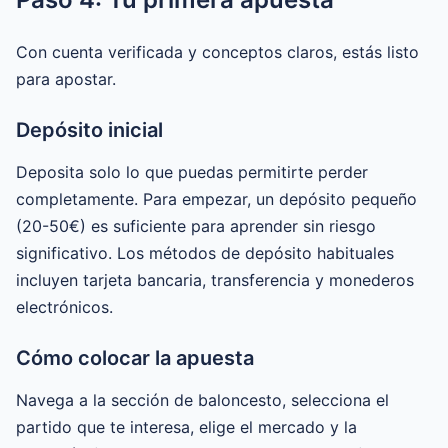
Con cuenta verificada y conceptos claros, estás listo
para apostar.
Depósito inicial
Deposita solo lo que puedas permitirte perder
completamente. Para empezar, un depósito pequeño
(20-50€) es suficiente para aprender sin riesgo
significativo. Los métodos de depósito habituales
incluyen tarjeta bancaria, transferencia y monederos
electrónicos.
Cómo colocar la apuesta
Navega a la sección de baloncesto, selecciona el
partido que te interesa, elige el mercado y la