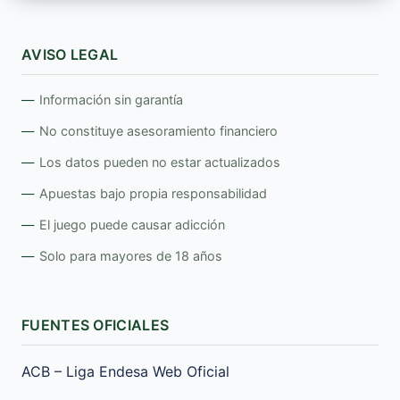
AVISO LEGAL
Información sin garantía
No constituye asesoramiento financiero
Los datos pueden no estar actualizados
Apuestas bajo propia responsabilidad
El juego puede causar adicción
Solo para mayores de 18 años
FUENTES OFICIALES
ACB – Liga Endesa Web Oficial