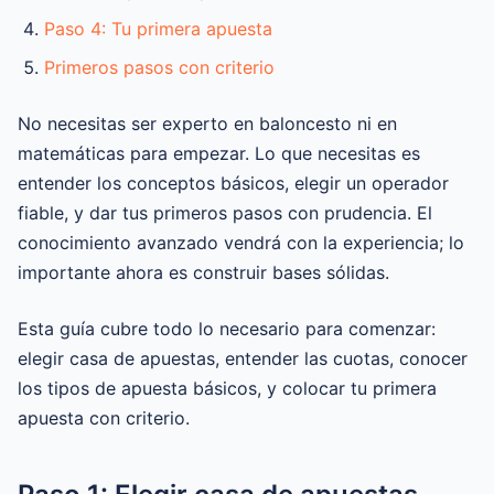
Paso 4: Tu primera apuesta
Primeros pasos con criterio
No necesitas ser experto en baloncesto ni en
matemáticas para empezar. Lo que necesitas es
entender los conceptos básicos, elegir un operador
fiable, y dar tus primeros pasos con prudencia. El
conocimiento avanzado vendrá con la experiencia; lo
importante ahora es construir bases sólidas.
Esta guía cubre todo lo necesario para comenzar:
elegir casa de apuestas, entender las cuotas, conocer
los tipos de apuesta básicos, y colocar tu primera
apuesta con criterio.