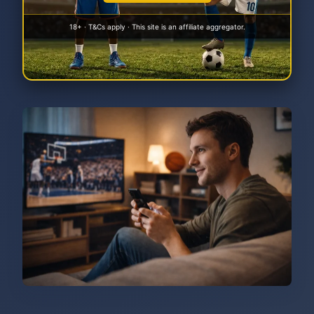
18+ · T&Cs apply · This site is an affiliate aggregator.