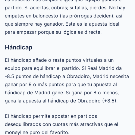
partido. Si aciertas, cobras; si fallas, pierdes. No hay
empates en baloncesto (las prórrogas deciden), así
que siempre hay ganador. Esta es la apuesta ideal
para empezar porque su lógica es directa.
Hándicap
El hándicap añade o resta puntos virtuales a un
equipo para equilibrar el partido. Si Real Madrid da
-8.5 puntos de hándicap a Obradoiro, Madrid necesita
ganar por 9 o más puntos para que tu apuesta al
hándicap de Madrid gane. Si gana por 8 o menos,
gana la apuesta al hándicap de Obradoiro (+8.5).
El hándicap permite apostar en partidos
desequilibrados con cuotas más atractivas que el
moneyline puro del favorito.