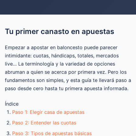
Tu primer canasto en apuestas
Empezar a apostar en baloncesto puede parecer
intimidante: cuotas, hándicaps, totales, mercados
live… La terminología y la variedad de opciones
abruman a quien se acerca por primera vez. Pero los
fundamentos son simples, y esta guía te llevará paso a
paso desde cero hasta tu primera apuesta informada.
Índice
Paso 1: Elegir casa de apuestas
Paso 2: Entender las cuotas
Paso 3: Tipos de apuestas básicas