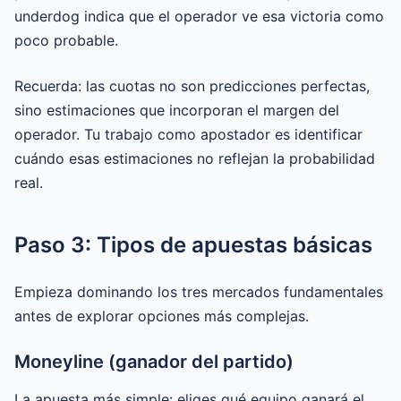
underdog indica que el operador ve esa victoria como
poco probable.
Recuerda: las cuotas no son predicciones perfectas,
sino estimaciones que incorporan el margen del
operador. Tu trabajo como apostador es identificar
cuándo esas estimaciones no reflejan la probabilidad
real.
Paso 3: Tipos de apuestas básicas
Empieza dominando los tres mercados fundamentales
antes de explorar opciones más complejas.
Moneyline (ganador del partido)
La apuesta más simple: eliges qué equipo ganará el