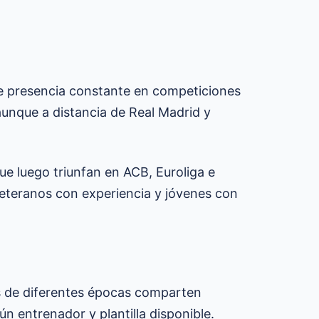
e presencia constante en competiciones
 aunque a distancia de Real Madrid y
ue luego triunfan en ACB, Euroliga e
 veteranos con experiencia y jóvenes con
os de diferentes épocas comparten
 entrenador y plantilla disponible.