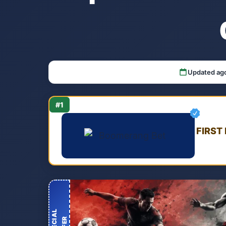
Updated ag
#1
FIRST
S
P
E
C
I
A
L
O
F
F
E