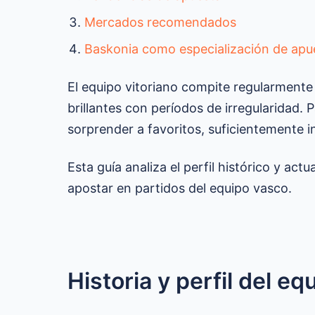
Mercados recomendados
Baskonia como especialización de apu
El equipo vitoriano compite regularmente
brillantes con períodos de irregularidad.
sorprender a favoritos, suficientemente 
Esta guía analiza el perfil histórico y a
apostar en partidos del equipo vasco.
Historia y perfil del eq