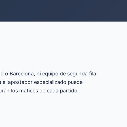
d o Barcelona, ni equipo de segunda fila
e el apostador especializado puede
uran los matices de cada partido.