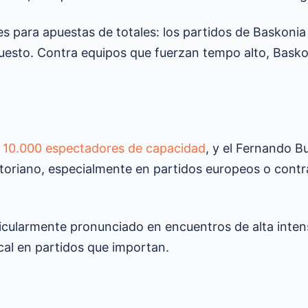
s para apuestas de totales: los partidos de Baskonia
opuesto. Contra equipos que fuerzan tempo alto, Bask
s 10.000 espectadores de capacidad
, y el Fernando B
vitoriano, especialmente en partidos europeos o contr
ticularmente pronunciado en encuentros de alta intens
ocal en partidos que importan.