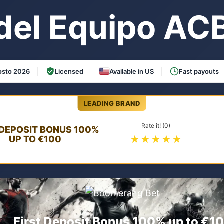
del Equipo AC
osto 2026
Licensed
Available in US
Fast payouts
LEADING BRAND
Rate it! (0)
 DEPOSIT BONUS 100%
UP TO €100
★★★★★
First Deposit Bonus 100% up to €1